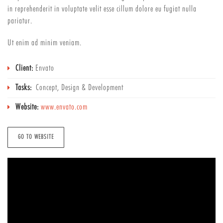
in reprehenderit in voluptate velit esse cillum dolore eu fugiat nulla
pariatur.
Ut enim ad minim veniam.
Client:
Envato
Tasks:
Concept, Design & Development
Website:
www.envato.com
GO TO WEBSITE